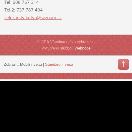
Tel: 608 767 314
Tel.2: 737 787 404
zelezars
tvikotva
@seznam.
cz
© 2015 Všechna práva vyhrazena.
Vytvořeno službou
Webnode
Zobrazit:
Mobilní verzi
|
Standardní verzi