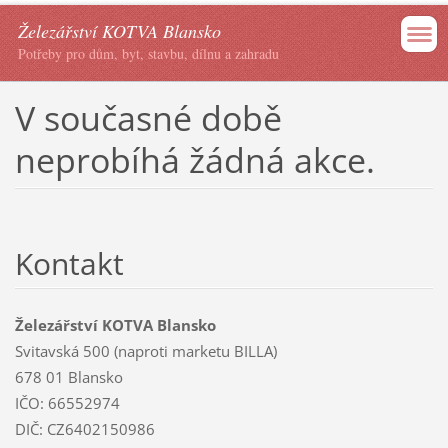
Železářství KOTVA Blansko
Potřeby pro dům, byt, stavbu, dílnu a zahradu
V současné době
neprobíhá žádná akce.
Kontakt
Železářství KOTVA Blansko
Svitavská 500 (naproti marketu BILLA)
678 01 Blansko
IČO: 66552974
DIČ: CZ6402150986